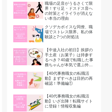
職場の足音がうるさくて限
界！すり足・ドスドス音へ
の対策とイライラが消えな
い本当の理由
クソデカボイスな同僚、職
場でストレス限界。私の体
験談と7つの対処法
【中途入社の初日】挨拶の
手土産（お菓子）は持参す
るべき？40歳で転職した事
務ちゃんが本気で選ぶ外さ
ない菓子折り5選
【40代事務職女の転職活
動】まずすべきは目的の再
確認！準備編①
【40代事務職女の転職活
動】いざ出陣！転職サイト
に登録！情報収集編