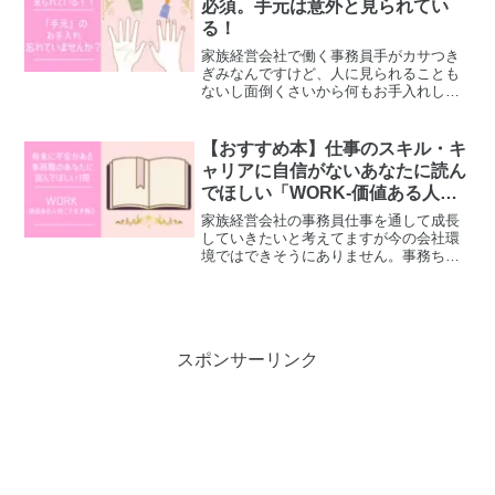
必須。手元は意外と見られてい
る！
家族経営会社で働く事務員手がカサつき
ぎみなんですけど、人に見られることも
ないし面倒くさいから何もお手入れして
ません。事務ちゃん事務員さんの手元っ
て仕事中、意外と見られてるよ。社内掃
除、お茶出し、感染対策のため頻繁に行
【おすすめ本】仕事のスキル・キ
う手洗い・アルコール消毒...
ャリアに自信がないあなたに読ん
でほしい「WORK-価値ある人材
こそ生き残る-」
家族経営会社の事務員仕事を通して成長
していきたいと考えてますが今の会社環
境ではできそうにありません。事務ちゃ
ん「WORK」という本に成長するべきは
自分じゃなくて組織やチームと、書かれ
ていたよ。今できること何かあるんじゃ
ないかな？こんな人にお...
スポンサーリンク