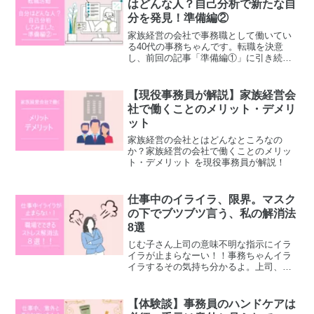
はどんな人？自己分析で新たな自
分を発見！準備編②
家族経営の会社で事務職として働いてい
る40代の事務ちゃんです。転職を決意
し、前回の記事「準備編①」に引き続
き、今回は自己分析についてお話ししま
す。こんな人におすすめ40代で転職を考
えている事務職の女性自己分析のやり方
【現役事務員が解説】家族経営会
がわからず、転職活動に踏...
社で働くことのメリット・デメリ
ット
家族経営の会社とはどんなところなの
か？家族経営の会社で働くことのメリッ
ト・デメリット を現役事務員が解説！
仕事中のイライラ、限界。マスク
の下でブツブツ言う、私の解消法
8選
じむ子さん上司の意味不明な指示にイラ
イラが止まらなーい！！事務ちゃんイラ
イラするその気持ち分かるよ。上司、同
僚、取引先、さまざま人と関わりながら
日々仕事をしていると、何かしらの理由
でイライラしたり、ストレスを溜めてし
【体験談】事務員のハンドケアは
まったりという経験あると...