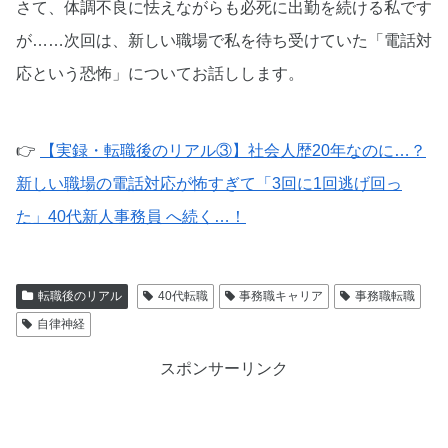
さて、体調不良に怯えながらも必死に出勤を続ける私です
が……次回は、新しい職場で私を待ち受けていた「電話対
応という恐怖」についてお話しします。
👉
【実録・転職後のリアル③】社会人歴20年なのに…？
新しい職場の電話対応が怖すぎて「3回に1回逃げ回っ
た」40代新人事務員 へ続く…！
転職後のリアル
40代転職
事務職キャリア
事務職転職
自律神経
スポンサーリンク