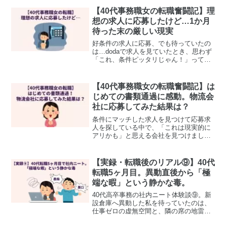
の中を掃除しました。そのあと、少しで
も印象を良くしようと、普段はやらな
【40代事務職女の転職奮闘記】理
い“朝から顔パック”...
想の求人に応募したけど…1か月
待った末の厳しい現実
好条件の求人に応募、でも待っていたの
は…dodaで求人を見ていたとき、思わず
「これ、条件ピッタリじゃん！」って思
える案件に出会いました。通勤30分圏内
一般事務職半導体関連の成長企業年収350
万円以上ボーナスあり長く事務職をして
【40代事務職女の転職奮闘記】は
きたし、これな...
じめての書類通過に感動。物流会
社に応募してみた結果は？
条件にマッチした求人を見つけて応募求
人を探している中で、「これは現実的に
アリかも」と思える会社を見つけまし
た。業種は物流業界。医療・介護以外で
あれば特に業界にはこだわっていなかっ
たので、条件に納得できればOK。会社の
【実録・転職後のリアル⑨】40代
ホームページを確認すると...
転職5ヶ月目。異動直後から「極
端な暇」という静かな毒。
40代高卒事務の社内ニート体験談⑨。新
設倉庫へ異動した私を待っていたのは、
仕事ゼロの虚無空間と、隣の席の地雷男
が放つネガティブシャワーの最悪コン