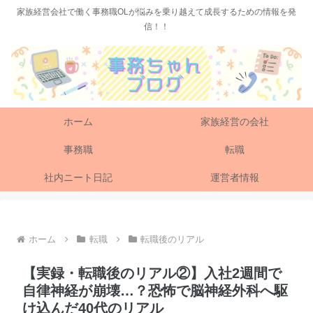
家族経営会社で働く事務職OLが悩みを乗り越えて成長するための情報を発
信！！
ホーム
家族経営の会社
事務職
転職
社内ニート日記
運営者情報
ホーム
転職
転職後のリアル
【実録・転職後のリアル②】入社2週間で
自律神経が崩壊…？恐怖で脳神経外科へ駆
け込んだ40代のリアル