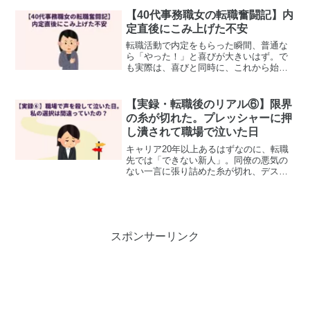
ボ。Excelを開け閉めするだけで1日が過
ぎる狂気と、メンタルを確実に壊してい
【40代事務職女の転職奮闘記】内
く「極端な暇」という静かな毒のリアル
定直後にこみ上げた不安
を綴ります。
転職活動で内定をもらった瞬間、普通な
ら「やった！」と喜びが大きいはず。で
も実際は、喜びと同時に、これから始ま
る新しい環境への不安が急にこみ上げて
きました。今日は、40代事務職の私が経
験した内定直後のリアルな気持ちと、息
【実録・転職後のリアル⑥】限界
抜きの方法をシェアしま...
の糸が切れた。プレッシャーに押
し潰されて職場で泣いた日
キャリア20年以上あるはずなのに、転職
先では「できない新人」。同僚の悪気の
ない一言に張り詰めた糸が切れ、デスク
で涙が止まらなくなった40代の実録。誰
も悪くないからこそ辛い、転職後のリア
ルな孤独を綴ります。
スポンサーリンク