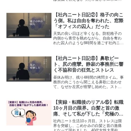
れ出す。社内ニートが自席から眺めた、
喫煙所という名の"本当の会議室"。第12
話。
【社内ニート日記②】格子の向こ
う側。私は自由を奪われた、窓際
「オフィスの囚人」だった
天気の良い日ほど辛くなる。防犯格子の
内側から青空を眺めながら、自由を奪わ
れた囚人のような8時間を過ごす社内ニー
トの独白。辞められない事情、前職との
落差、天気に振り回されるメンタル。第2
話。
【社内ニート日記⑧】鼻歌ビー
ト、尻の痙攣。静寂の事務所に響
く不協和音の狂気とストレス
昼休み明け、残り4時間の拷問タイム。事
務所の向こうから聞こえる鼻歌に合わせ
て、なぜか左尻が痙攣し始めた。ストレ
スは、こんな形で体に出るものなのか。
社内ニートが体感した、謎の生理現象の
記録。第8話。
【実録・転職後のリアル⑮】転職
10ヶ月目の限界。白髪と首の激
痛、そして私が下した「究極の決
断」
社内ニート生活10ヶ月目。ストレスは限
界を突破し、こめかみの白髪と首の激痛
となって現れました。40代女性大黒柱と