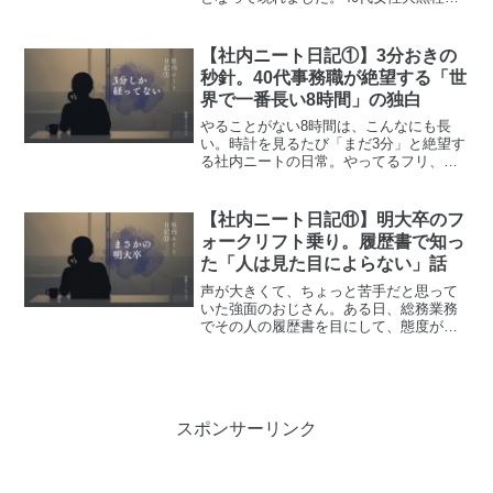
してこれ以上腐るわけにはいかない。恥
も外聞もすべて捨て、私が下した「ある
究極の決断」とは？実録ドキュメンタリ
【社内ニート日記①】3分おきの
ー第15話。
秒針。40代事務職が絶望する「世
界で一番長い8時間」の独白
やることがない8時間は、こんなにも長
い。時計を見るたび「まだ3分」と絶望す
る社内ニートの日常。やってるフリ、消
える会話、必要とされない錯覚……40代
事務職のリアルな独白、第1話。
【社内ニート日記⑪】明大卒のフ
ォークリフト乗り。履歴書で知っ
た「人は見た目によらない」話
声が大きくて、ちょっと苦手だと思って
いた強面のおじさん。ある日、総務業務
でその人の履歴書を目にして、態度が一
変してしまった自分がいた。学歴を知っ
ただけで変わる心理を振り返る記録。第
11話。
スポンサーリンク