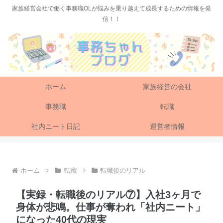
家族経営会社で働く事務職OLが悩みを乗り越えて成長するための情報を発
信！！
ホーム
家族経営の会社
事務職
転職
社内ニート日記
運営者情報
ホーム
転職
転職後のリアル
【実録・転職後のリアル⑦】入社3ヶ月で
身体が悲鳴。仕事が奪われ「社内ニート」
になった40代の現実