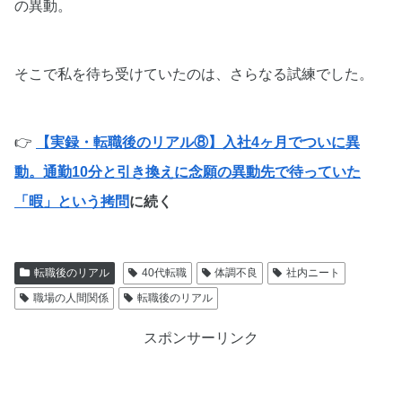
の異動。
そこで私を待ち受けていたのは、さらなる試練でした。
👉
【実録・転職後のリアル⑧】入社4ヶ月でついに異
動。通勤10分と引き換えに念願の異動先で待っていた
「暇」という拷問
に続く
転職後のリアル
40代転職
体調不良
社内ニート
職場の人間関係
転職後のリアル
スポンサーリンク