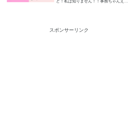
ど！私は知りません！！事務ちゃんえ
ー、「知らない」ってありえないんです
けど！労務担当をしている一族上司が、
従業員の有給休暇の管理を一切していな
かった。という衝撃の事実が...
スポンサーリンク