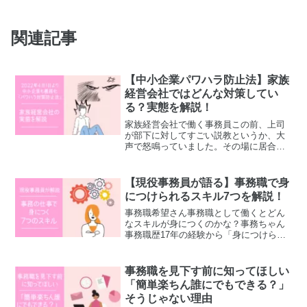
関連記事
【中小企業パワハラ防止法】家族
経営会社ではどんな対策してい
る？実態を解説！
家族経営会社で働く事務員この前、上司
が部下に対してすごい説教というか、大
声で怒鳴っていました。その場に居合わ
せたのですが怖くて震えてしまいまし
た。事務ちゃん事務ちゃんの会社の社長
も同じような人だよ。気分次第でコロコ
【現役事務員が語る】事務職で身
ロ意見が変わったり、急に怒...
につけられるスキル7つを解説！
事務職希望さん事務職として働くとどん
なスキルが身につくのかな？事務ちゃん
事務職歴17年の経験から「身につけられ
たスキル」解説するね。今回の記事でわ
かること事務職として働くことで身につ
く7つのスキルこんな人におすすめ事務職
事務職を見下す前に知ってほしい
に関心がある方身につ...
「簡単楽ちん誰にでもできる？」
そうじゃない理由