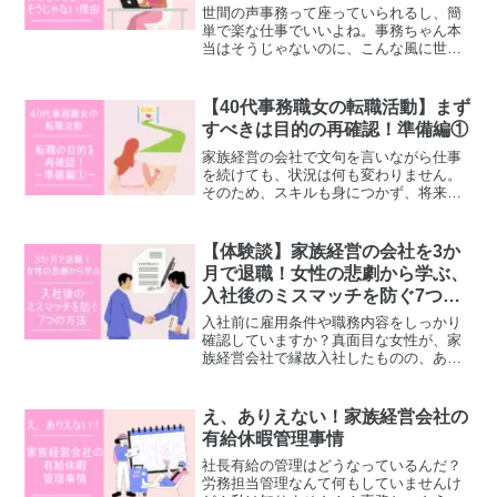
世間の声事務って座っていられるし、簡
単で楽な仕事でいいよね。事務ちゃん本
当はそうじゃないのに、こんな風に世間
から思われているなんて悲しいな。世間
では一定数の人のイメージでは、事務は
簡単で誰にでもできるという扱いになっ
【40代事務職女の転職活動】まず
ているような気がします。...
すべきは目的の再確認！準備編①
家族経営の会社で文句を言いながら仕事
を続けても、状況は何も変わりません。
そのため、スキルも身につかず、将来が
不安です。このような状況を変えるため
に、転職に向けて一歩踏み出す決心をし
ました。こんな人におすすめ家族経営の
【体験談】家族経営の会社を3か
会社で働いている人経営者...
月で退職！女性の悲劇から学ぶ、
入社後のミスマッチを防ぐ7つの
方法
入社前に雇用条件や職務内容をしっかり
確認していますか？真面目な女性が、家
族経営会社で縁故入社したものの、あい
まいな雇用条件で入社してしまった結
果、3か月という短い期間で退職せざるを
得なくなったという、本当にあった怖い
え、ありえない！家族経営会社の
話を紹介します。この体験...
有給休暇管理事情
社長有給の管理はどうなっているんだ？
労務担当管理なんて何もしていませんけ