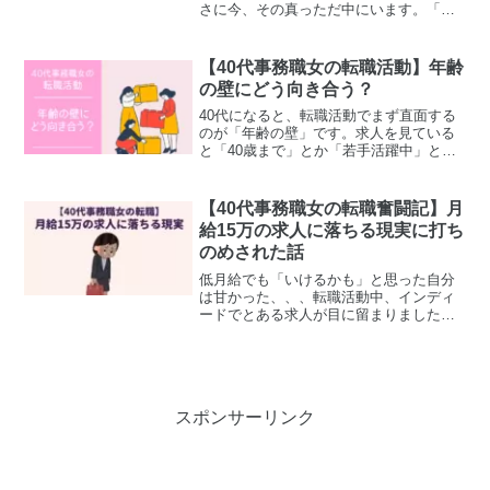
さに今、その真っただ中にいます。「転
職したい！」と思ったものの、年齢や条
件がネックになり、なかなかうまくいか
ず悩んでいます。でも、少しずつ状況は
【40代事務職女の転職活動】年齢
見えてきたので、今回は...
の壁にどう向き合う？
40代になると、転職活動でまず直面する
のが「年齢の壁」です。求人を見ている
と「40歳まで」とか「若手活躍中」と
か、ちょっと心が折れそうになるフレー
ズが目に飛び込んできます。実際、企業
が若い人を採用したがるのもわかる気が
【40代事務職女の転職奮闘記】月
します。だって、自分が...
給15万の求人に落ちる現実に打ち
のめされた話
低月給でも「いけるかも」と思った自分
は甘かった、、、転職活動中、インディ
ードでとある求人が目に留まりました。
大手インフラ系の子会社で、月給15〜16
万円スタートの一般事務職。給与は正直
高くはなかったけれど、これまでの経験
を活かせそうだし、自...
スポンサーリンク