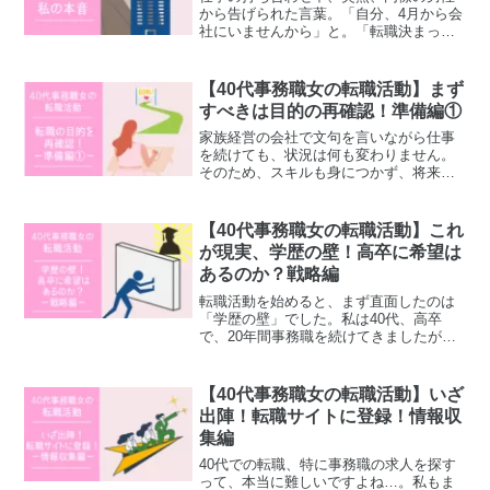
から告げられた言葉。「自分、4月から会
社にいませんから」と。「転職決まった
の？」と問いかけると、彼は「はい。内
定が出ました。」と答えました。新しい
ステージへの転身は喜ばしいこと。しか
【40代事務職女の転職活動】まず
し、心から彼を祝福でき...
すべきは目的の再確認！準備編①
家族経営の会社で文句を言いながら仕事
を続けても、状況は何も変わりません。
そのため、スキルも身につかず、将来が
不安です。このような状況を変えるため
に、転職に向けて一歩踏み出す決心をし
ました。こんな人におすすめ家族経営の
【40代事務職女の転職活動】これ
会社で働いている人経営者...
が現実、学歴の壁！高卒に希望は
あるのか？戦略編
転職活動を始めると、まず直面したのは
「学歴の壁」でした。私は40代、高卒
で、20年間事務職を続けてきましたが、
いざ求人情報を見てみると、多くの企業
が「短大卒以上」「大卒以上」といった
学歴要件を設けています。この現実を目
【40代事務職女の転職活動】いざ
の当たりにし、転職の厳...
出陣！転職サイトに登録！情報収
集編
40代での転職、特に事務職の求人を探す
って、本当に難しいですよね…。私もま